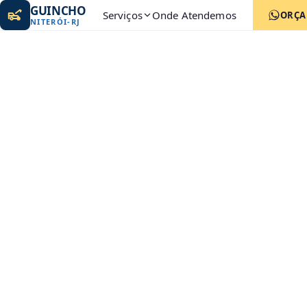
GUINCHO
Serviços
Onde Atendemos
ORÇ
NITERÓI
-
RJ