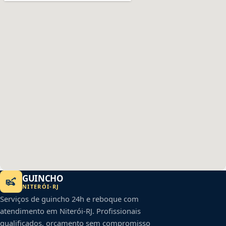
GUINCHO
NITERÓI
-
RJ
Serviços de guincho 24h e reboque com
atendimento em
Niterói
-
RJ
. Profissionais
qualificados, orçamento sem compromisso