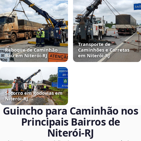
Transporte de
Reboque de Caminhão
Caminhões e Carretas
Baú em Niterói‑RJ
em Niterói‑RJ
Socorro em Rodovias em
Niterói‑RJ
Guincho para Caminhão nos
Principais Bairros de
Niterói‑RJ