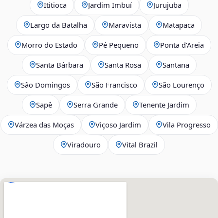
Ititioca
Jardim Imbuí
Jurujuba
Largo da Batalha
Maravista
Matapaca
Morro do Estado
Pé Pequeno
Ponta d’Areia
Santa Bárbara
Santa Rosa
Santana
São Domingos
São Francisco
São Lourenço
Sapê
Serra Grande
Tenente Jardim
Várzea das Moças
Viçoso Jardim
Vila Progresso
Viradouro
Vital Brazil