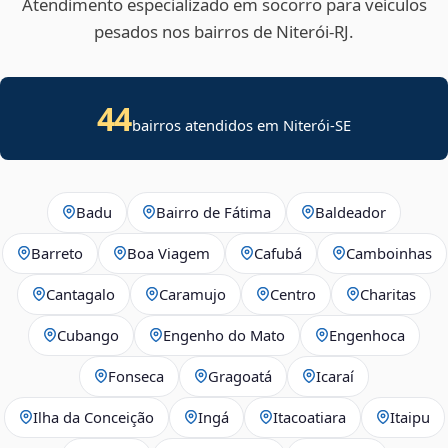
Atendimento especializado em socorro para veículos
pesados nos bairros de Niterói‑RJ.
44
bairros atendidos em
Niterói
-
SE
Badu
Bairro de Fátima
Baldeador
Barreto
Boa Viagem
Cafubá
Camboinhas
Cantagalo
Caramujo
Centro
Charitas
Cubango
Engenho do Mato
Engenhoca
Fonseca
Gragoatá
Icaraí
Ilha da Conceição
Ingá
Itacoatiara
Itaipu