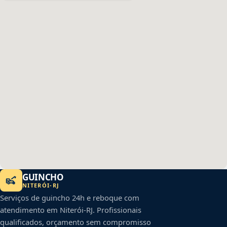
GUINCHO
NITERÓI
-
RJ
Serviços de guincho 24h e reboque com
atendimento em
Niterói
-
RJ
. Profissionais
qualificados, orçamento sem compromisso