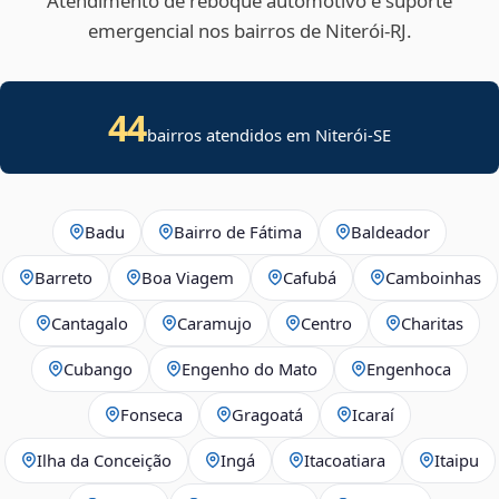
Atendimento de reboque automotivo e suporte
emergencial nos bairros de Niterói‑RJ.
44
bairros atendidos em
Niterói
-
SE
Badu
Bairro de Fátima
Baldeador
Barreto
Boa Viagem
Cafubá
Camboinhas
Cantagalo
Caramujo
Centro
Charitas
Cubango
Engenho do Mato
Engenhoca
Fonseca
Gragoatá
Icaraí
Ilha da Conceição
Ingá
Itacoatiara
Itaipu