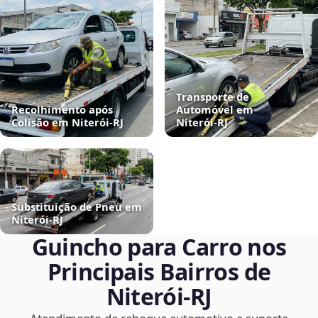
Transporte de
Recolhimento após
Automóvel em
Colisão em Niterói‑RJ
Niterói‑RJ
Substituição de Pneu em
Niterói‑RJ
Guincho para Carro nos
Principais Bairros de
Niterói‑RJ