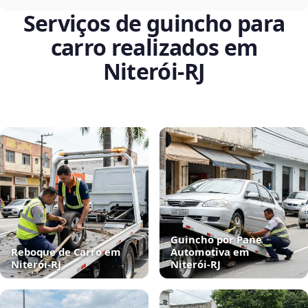
Serviços de guincho para
carro realizados em
Niterói‑RJ
Guincho por Pane
Reboque de Carro em
Automotiva em
Niterói‑RJ
Niterói‑RJ