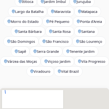
Ititioca
Jardim Imbuí
Jurujuba
Largo da Batalha
Maravista
Matapaca
Morro do Estado
Pé Pequeno
Ponta d’Areia
Santa Bárbara
Santa Rosa
Santana
São Domingos
São Francisco
São Lourenço
Sapê
Serra Grande
Tenente Jardim
Várzea das Moças
Viçoso Jardim
Vila Progresso
Viradouro
Vital Brazil