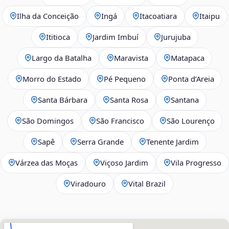
Ilha da Conceição
Ingá
Itacoatiara
Itaipu
Ititioca
Jardim Imbuí
Jurujuba
Largo da Batalha
Maravista
Matapaca
Morro do Estado
Pé Pequeno
Ponta d’Areia
Santa Bárbara
Santa Rosa
Santana
São Domingos
São Francisco
São Lourenço
Sapê
Serra Grande
Tenente Jardim
Várzea das Moças
Viçoso Jardim
Vila Progresso
Viradouro
Vital Brazil