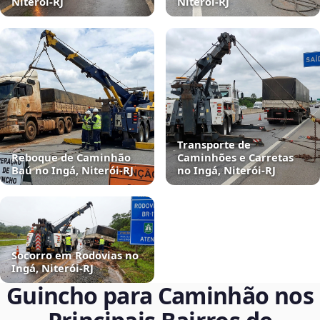
Niterói‑RJ
Niterói‑RJ
Transporte de
Reboque de Caminhão
Caminhões e Carretas
Baú no Ingá, Niterói‑RJ
no Ingá, Niterói‑RJ
Socorro em Rodovias no
Ingá, Niterói‑RJ
Guincho para Caminhão nos