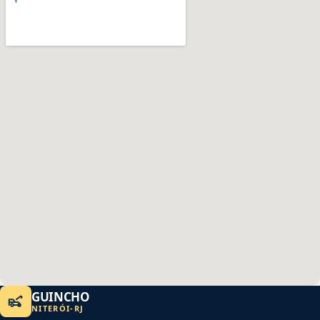
GUINCHO
NITERÓI
-
RJ