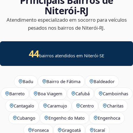
Principais Bairros de
Niterói‑RJ
Atendimento especializado em socorro para veículos
pesados nos bairros de Niterói‑RJ.
44
bairros atendidos em
Niterói
-
SE
Badu
Bairro de Fátima
Baldeador
Barreto
Boa Viagem
Cafubá
Camboinhas
Cantagalo
Caramujo
Centro
Charitas
Cubango
Engenho do Mato
Engenhoca
Fonseca
Gragoatá
Icaraí