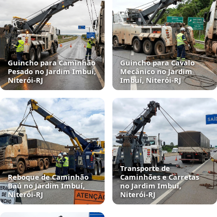
Guincho para Caminhão
Guincho para Cavalo
Pesado no Jardim Imbuí,
Mecânico no Jardim
Niterói‑RJ
Imbuí, Niterói‑RJ
Transporte de
Reboque de Caminhão
Caminhões e Carretas
Baú no Jardim Imbuí,
no Jardim Imbuí,
Niterói‑RJ
Niterói‑RJ