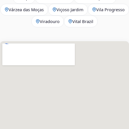
Várzea das Moças
Viçoso Jardim
Vila Progresso
Viradouro
Vital Brazil