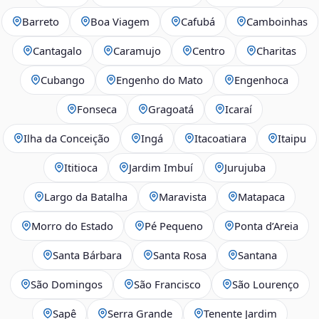
Barreto
Boa Viagem
Cafubá
Camboinhas
Cantagalo
Caramujo
Centro
Charitas
Cubango
Engenho do Mato
Engenhoca
Fonseca
Gragoatá
Icaraí
Ilha da Conceição
Ingá
Itacoatiara
Itaipu
Ititioca
Jardim Imbuí
Jurujuba
Largo da Batalha
Maravista
Matapaca
Morro do Estado
Pé Pequeno
Ponta d’Areia
Santa Bárbara
Santa Rosa
Santana
São Domingos
São Francisco
São Lourenço
Sapê
Serra Grande
Tenente Jardim