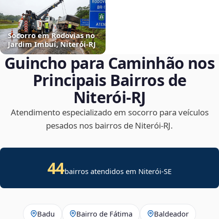
Socorro em Rodovias no
Jardim Imbuí, Niterói‑RJ
Guincho para Caminhão nos
Principais Bairros de
Niterói‑RJ
Atendimento especializado em socorro para veículos
pesados nos bairros de Niterói‑RJ.
44
bairros atendidos em
Niterói
-
SE
Badu
Bairro de Fátima
Baldeador