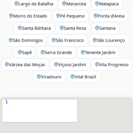
Largo da Batalha
Maravista
Matapaca
Morro do Estado
Pé Pequeno
Ponta d’Areia
Santa Bárbara
Santa Rosa
Santana
São Domingos
São Francisco
São Lourenço
Sapê
Serra Grande
Tenente Jardim
Várzea das Moças
Viçoso Jardim
Vila Progresso
Viradouro
Vital Brazil