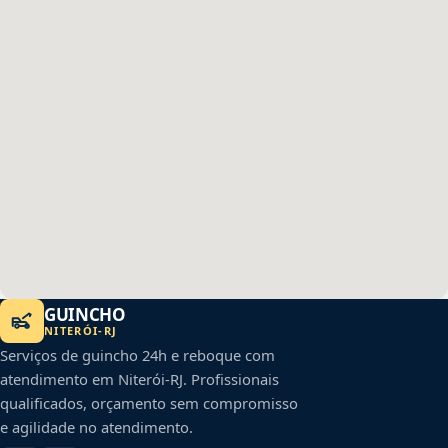
GUINCHO
NITERÓI
-
RJ
Serviços de guincho 24h e reboque com
atendimento em
Niterói
-
RJ
. Profissionais
qualificados, orçamento sem compromisso
e agilidade no atendimento.