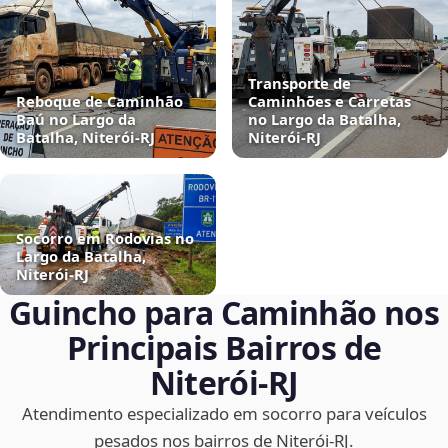
Transporte de
Reboque de Caminhão
Caminhões e Carretas
Baú no Largo da
no Largo da Batalha,
Batalha, Niterói‑RJ
Niterói‑RJ
Socorro em Rodovias no
Largo da Batalha,
Niterói‑RJ
Guincho para Caminhão nos
Principais Bairros de
Niterói‑RJ
Atendimento especializado em socorro para veículos
pesados nos bairros de Niterói‑RJ.