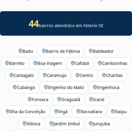
44
bairros atendidos em
Niterói
-
SE
Badu
Bairro de Fátima
Baldeador
Barreto
Boa Viagem
Cafubá
Camboinhas
Cantagalo
Caramujo
Centro
Charitas
Cubango
Engenho do Mato
Engenhoca
Fonseca
Gragoatá
Icaraí
Ilha da Conceição
Ingá
Itacoatiara
Itaipu
Ititioca
Jardim Imbuí
Jurujuba