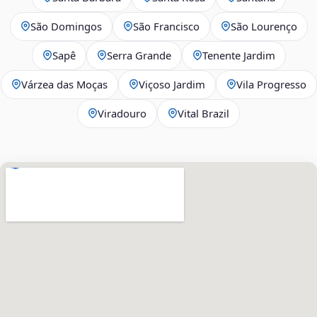
São Domingos
São Francisco
São Lourenço
Sapê
Serra Grande
Tenente Jardim
Várzea das Moças
Viçoso Jardim
Vila Progresso
Viradouro
Vital Brazil