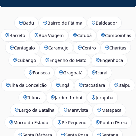
Badu
Bairro de Fátima
Baldeador
Barreto
Boa Viagem
Cafubá
Camboinhas
Cantagalo
Caramujo
Centro
Charitas
Cubango
Engenho do Mato
Engenhoca
Fonseca
Gragoatá
Icaraí
Ilha da Conceição
Ingá
Itacoatiara
Itaipu
Ititioca
Jardim Imbuí
Jurujuba
Largo da Batalha
Maravista
Matapaca
Morro do Estado
Pé Pequeno
Ponta d’Areia
Santa Bárbara
Santa Rosa
Santana