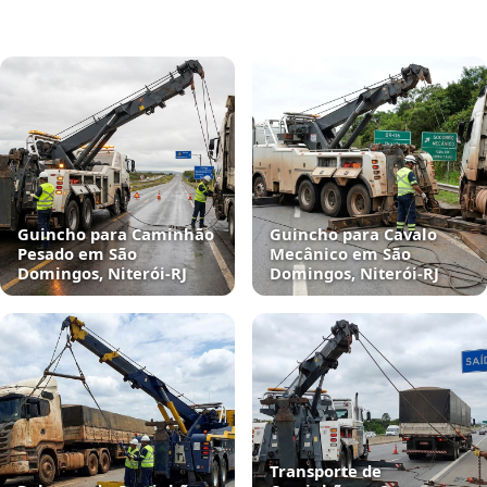
Guincho para Caminhão
Guincho para Cavalo
Pesado em São
Mecânico em São
Domingos, Niterói‑RJ
Domingos, Niterói‑RJ
Transporte de