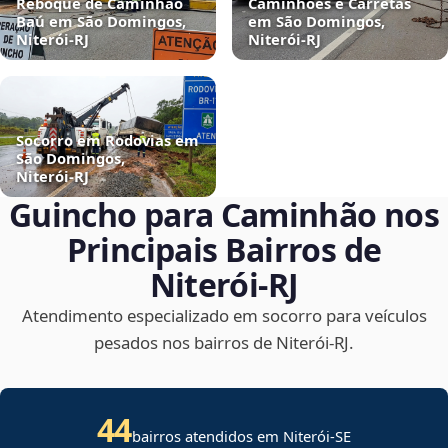
Reboque de Caminhão
Caminhões e Carretas
Baú em São Domingos,
em São Domingos,
Niterói‑RJ
Niterói‑RJ
Socorro em Rodovias em
São Domingos,
Niterói‑RJ
Guincho para Caminhão nos
Principais Bairros de
Niterói‑RJ
Atendimento especializado em socorro para veículos
pesados nos bairros de Niterói‑RJ.
44
bairros atendidos em
Niterói
-
SE