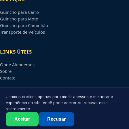
Guincho para Carro
Guincho para Moto
Guincho para Caminhão
Transporte de Veículos
LINKS ÚTEIS
Onde Atendemos
Sobre
Contato
CONTATO
Usamos cookies apenas para medir acessos e melhorar a
experiência do site. Você pode aceitar ou recusar esse
rastreamento.
Atendimento em
Niterói
-
RJ
e regiões parceiras
contato@guinchosniteroi.com.br
Aceitar
Recusar
©
2026
Guincho em
Niterói
-
RJ
. Todos os direitos reservados.