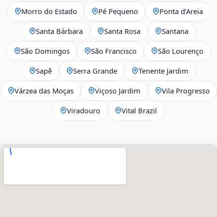
Morro do Estado
Pé Pequeno
Ponta d’Areia
Santa Bárbara
Santa Rosa
Santana
São Domingos
São Francisco
São Lourenço
Sapê
Serra Grande
Tenente Jardim
Várzea das Moças
Viçoso Jardim
Vila Progresso
Viradouro
Vital Brazil