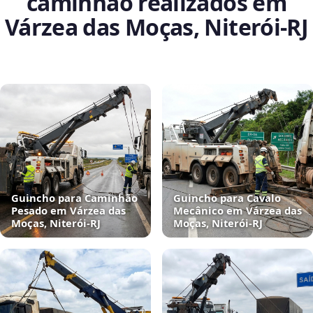
caminhão realizados em
Várzea das Moças, Niterói‑RJ
Guincho para Caminhão
Guincho para Cavalo
Pesado em Várzea das
Mecânico em Várzea das
Moças, Niterói‑RJ
Moças, Niterói‑RJ