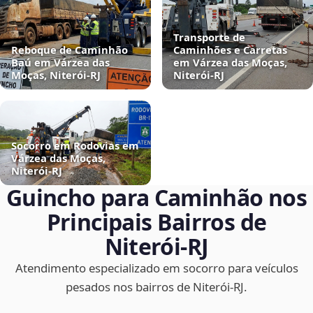
Transporte de
Reboque de Caminhão
Caminhões e Carretas
Baú em Várzea das
em Várzea das Moças,
Moças, Niterói‑RJ
Niterói‑RJ
Socorro em Rodovias em
Várzea das Moças,
Niterói‑RJ
Guincho para Caminhão nos
Principais Bairros de
Niterói‑RJ
Atendimento especializado em socorro para veículos
pesados nos bairros de Niterói‑RJ.