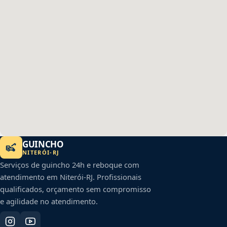
GUINCHO
NITERÓI
-
RJ
Serviços de guincho 24h e reboque com
atendimento em
Niterói
-
RJ
. Profissionais
qualificados, orçamento sem compromisso
e agilidade no atendimento.