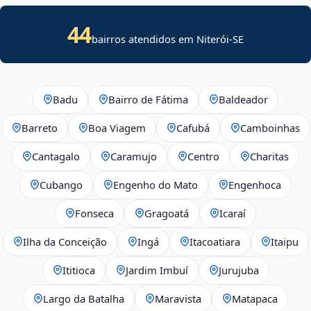
44
bairros atendidos em
Niterói
-
SE
Badu
Bairro de Fátima
Baldeador
Barreto
Boa Viagem
Cafubá
Camboinhas
Cantagalo
Caramujo
Centro
Charitas
Cubango
Engenho do Mato
Engenhoca
Fonseca
Gragoatá
Icaraí
Ilha da Conceição
Ingá
Itacoatiara
Itaipu
Ititioca
Jardim Imbuí
Jurujuba
Largo da Batalha
Maravista
Matapaca