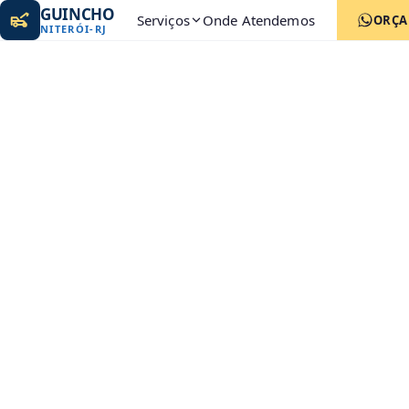
GUINCHO
Serviços
Onde Atendemos
ORÇ
NITERÓI
-
RJ