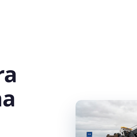
ra
na