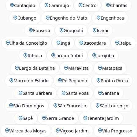
Cantagalo
Caramujo
Centro
Charitas
Cubango
Engenho do Mato
Engenhoca
Fonseca
Gragoatá
Icaraí
Ilha da Conceição
Ingá
Itacoatiara
Itaipu
Ititioca
Jardim Imbuí
Jurujuba
Largo da Batalha
Maravista
Matapaca
Morro do Estado
Pé Pequeno
Ponta d’Areia
Santa Bárbara
Santa Rosa
Santana
São Domingos
São Francisco
São Lourenço
Sapê
Serra Grande
Tenente Jardim
Várzea das Moças
Viçoso Jardim
Vila Progresso