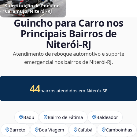
Substituição de Pneu no
Caramujo, Niterói‑RJ
Guincho para Carro nos
Principais Bairros de
Niterói‑RJ
Atendimento de reboque automotivo e suporte
emergencial nos bairros de Niterói‑RJ.
44
bairros atendidos em
Niterói
-
SE
Badu
Bairro de Fátima
Baldeador
Barreto
Boa Viagem
Cafubá
Camboinhas