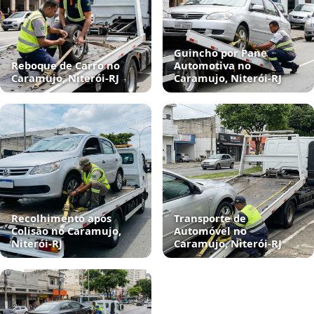
Guincho por Pane
Reboque de Carro no
Automotiva no
Caramujo, Niterói‑RJ
Caramujo, Niterói‑RJ
Recolhimento após
Transporte de
Colisão no Caramujo,
Automóvel no
Niterói‑RJ
Caramujo, Niterói‑RJ