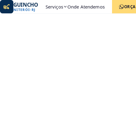
GUINCHO
Serviços
Onde Atendemos
ORÇ
NITERÓI
-
RJ