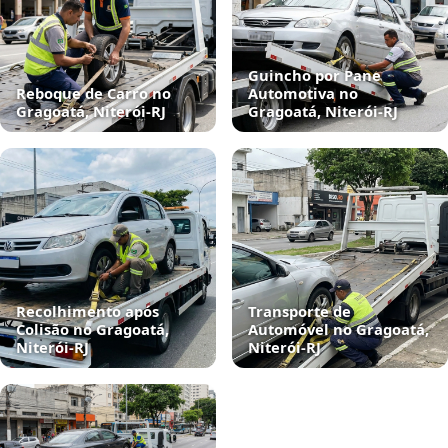
Guincho por Pane
Reboque de Carro no
Automotiva no
Gragoatá, Niterói‑RJ
Gragoatá, Niterói‑RJ
Recolhimento após
Transporte de
Colisão no Gragoatá,
Automóvel no Gragoatá,
Niterói‑RJ
Niterói‑RJ