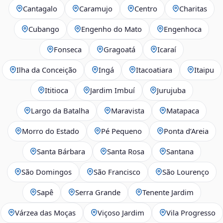
Cantagalo
Caramujo
Centro
Charitas
Cubango
Engenho do Mato
Engenhoca
Fonseca
Gragoatá
Icaraí
Ilha da Conceição
Ingá
Itacoatiara
Itaipu
Ititioca
Jardim Imbuí
Jurujuba
Largo da Batalha
Maravista
Matapaca
Morro do Estado
Pé Pequeno
Ponta d’Areia
Santa Bárbara
Santa Rosa
Santana
São Domingos
São Francisco
São Lourenço
Sapê
Serra Grande
Tenente Jardim
Várzea das Moças
Viçoso Jardim
Vila Progresso