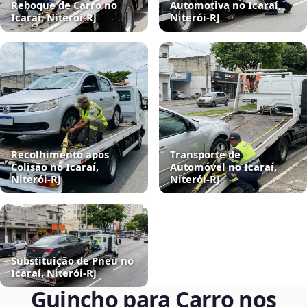
Reboque de Carro no
Automotiva no Icaraí,
Icaraí, Niterói‑RJ
Niterói‑RJ
Recolhimento após
Transporte de
Colisão no Icaraí,
Automóvel no Icaraí,
Niterói‑RJ
Niterói‑RJ
Substituição de Pneu no
Icaraí, Niterói‑RJ
Guincho para Carro nos