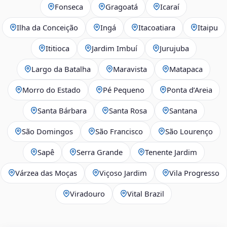
Fonseca
Gragoatá
Icaraí
Ilha da Conceição
Ingá
Itacoatiara
Itaipu
Ititioca
Jardim Imbuí
Jurujuba
Largo da Batalha
Maravista
Matapaca
Morro do Estado
Pé Pequeno
Ponta d’Areia
Santa Bárbara
Santa Rosa
Santana
São Domingos
São Francisco
São Lourenço
Sapê
Serra Grande
Tenente Jardim
Várzea das Moças
Viçoso Jardim
Vila Progresso
Viradouro
Vital Brazil