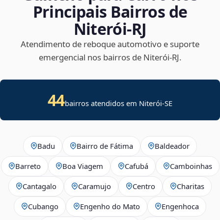
Principais Bairros de
Niterói‑RJ
Atendimento de reboque automotivo e suporte
emergencial nos bairros de Niterói‑RJ.
44
bairros atendidos em
Niterói
-
SE
Badu
Bairro de Fátima
Baldeador
Barreto
Boa Viagem
Cafubá
Camboinhas
Cantagalo
Caramujo
Centro
Charitas
Cubango
Engenho do Mato
Engenhoca