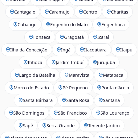
Cantagalo
Caramujo
Centro
Charitas
Cubango
Engenho do Mato
Engenhoca
Fonseca
Gragoatá
Icaraí
Ilha da Conceição
Ingá
Itacoatiara
Itaipu
Ititioca
Jardim Imbuí
Jurujuba
Largo da Batalha
Maravista
Matapaca
Morro do Estado
Pé Pequeno
Ponta d’Areia
Santa Bárbara
Santa Rosa
Santana
São Domingos
São Francisco
São Lourenço
Sapê
Serra Grande
Tenente Jardim
Várzea das Moças
Viçoso Jardim
Vila Progresso