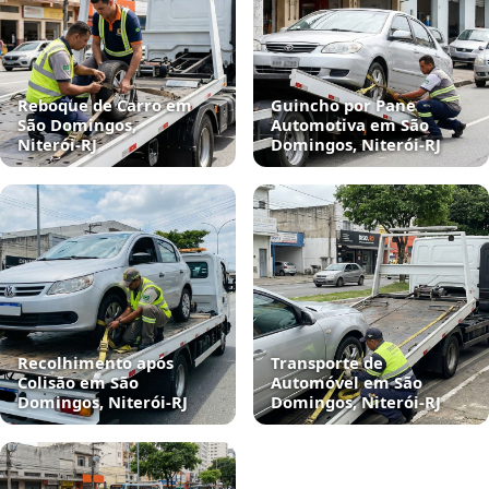
Reboque de Carro em
Guincho por Pane
São Domingos,
Automotiva em São
Niterói‑RJ
Domingos, Niterói‑RJ
Recolhimento após
Transporte de
Colisão em São
Automóvel em São
Domingos, Niterói‑RJ
Domingos, Niterói‑RJ