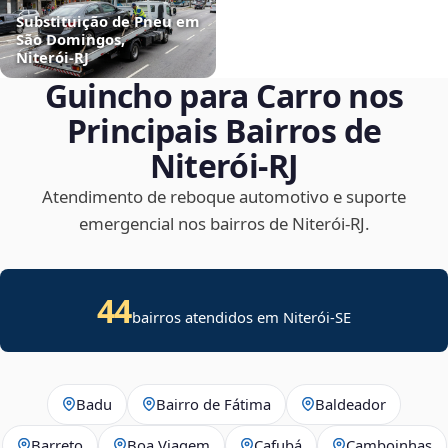
Substituição de Pneu em
São Domingos,
Niterói‑RJ
Guincho para Carro nos
Principais Bairros de
Niterói‑RJ
Atendimento de reboque automotivo e suporte
emergencial nos bairros de Niterói‑RJ.
44
bairros atendidos em
Niterói
-
SE
Badu
Bairro de Fátima
Baldeador
Barreto
Boa Viagem
Cafubá
Camboinhas