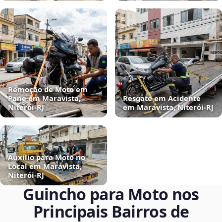
Remoção de Moto em
Pane em Maravista,
Resgate em Acidente
Niterói‑RJ
em Maravista, Niterói‑RJ
Auxílio para Moto no
Local em Maravista,
Niterói‑RJ
Guincho para Moto nos
Principais Bairros de