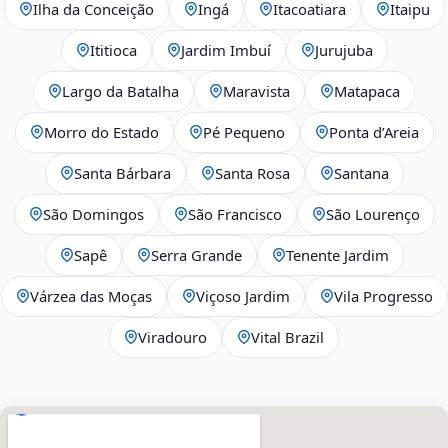
Ilha da Conceição
Ingá
Itacoatiara
Itaipu
Ititioca
Jardim Imbuí
Jurujuba
Largo da Batalha
Maravista
Matapaca
Morro do Estado
Pé Pequeno
Ponta d’Areia
Santa Bárbara
Santa Rosa
Santana
São Domingos
São Francisco
São Lourenço
Sapê
Serra Grande
Tenente Jardim
Várzea das Moças
Viçoso Jardim
Vila Progresso
Viradouro
Vital Brazil