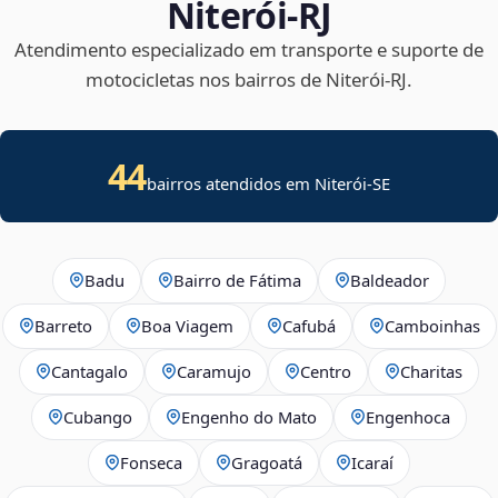
Niterói‑RJ
Atendimento especializado em transporte e suporte de
motocicletas nos bairros de Niterói‑RJ.
44
bairros atendidos em
Niterói
-
SE
Badu
Bairro de Fátima
Baldeador
Barreto
Boa Viagem
Cafubá
Camboinhas
Cantagalo
Caramujo
Centro
Charitas
Cubango
Engenho do Mato
Engenhoca
Fonseca
Gragoatá
Icaraí