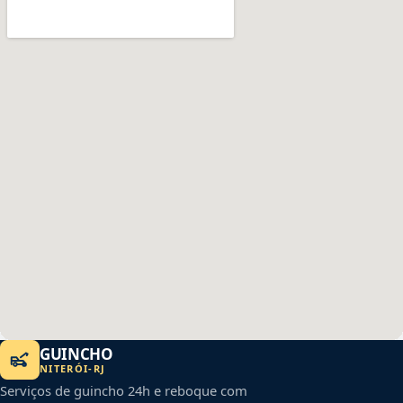
GUINCHO
NITERÓI
-
RJ
Serviços de guincho 24h e reboque com