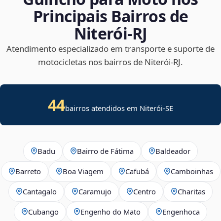
Principais Bairros de
Niterói‑RJ
Atendimento especializado em transporte e suporte de
motocicletas nos bairros de Niterói‑RJ.
44
bairros atendidos em
Niterói
-
SE
Badu
Bairro de Fátima
Baldeador
Barreto
Boa Viagem
Cafubá
Camboinhas
Cantagalo
Caramujo
Centro
Charitas
Cubango
Engenho do Mato
Engenhoca