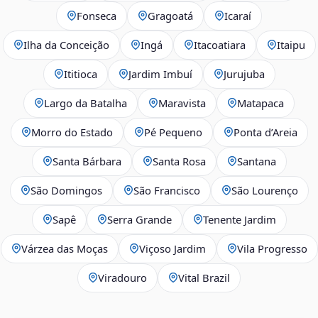
Fonseca
Gragoatá
Icaraí
Ilha da Conceição
Ingá
Itacoatiara
Itaipu
Ititioca
Jardim Imbuí
Jurujuba
Largo da Batalha
Maravista
Matapaca
Morro do Estado
Pé Pequeno
Ponta d’Areia
Santa Bárbara
Santa Rosa
Santana
São Domingos
São Francisco
São Lourenço
Sapê
Serra Grande
Tenente Jardim
Várzea das Moças
Viçoso Jardim
Vila Progresso
Viradouro
Vital Brazil