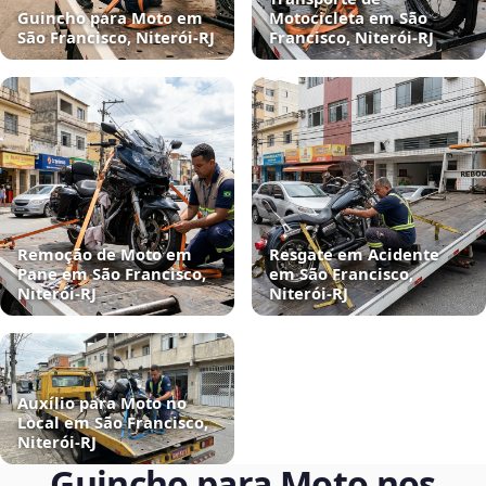
Guincho para Moto em
Motocicleta em São
São Francisco, Niterói‑RJ
Francisco, Niterói‑RJ
Remoção de Moto em
Resgate em Acidente
Pane em São Francisco,
em São Francisco,
Niterói‑RJ
Niterói‑RJ
Auxílio para Moto no
Local em São Francisco,
Niterói‑RJ
Guincho para Moto nos