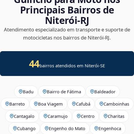
Principais Bairros de
Niterói‑RJ
Atendimento especializado em transporte e suporte de
motocicletas nos bairros de Niterói‑RJ.
44
bairros atendidos em
Niterói
-
SE
Badu
Bairro de Fátima
Baldeador
Barreto
Boa Viagem
Cafubá
Camboinhas
Cantagalo
Caramujo
Centro
Charitas
Cubango
Engenho do Mato
Engenhoca