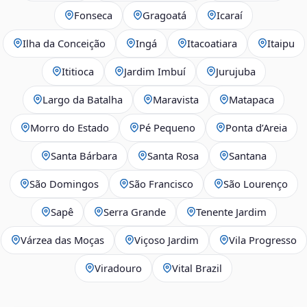
Fonseca
Gragoatá
Icaraí
Ilha da Conceição
Ingá
Itacoatiara
Itaipu
Ititioca
Jardim Imbuí
Jurujuba
Largo da Batalha
Maravista
Matapaca
Morro do Estado
Pé Pequeno
Ponta d’Areia
Santa Bárbara
Santa Rosa
Santana
São Domingos
São Francisco
São Lourenço
Sapê
Serra Grande
Tenente Jardim
Várzea das Moças
Viçoso Jardim
Vila Progresso
Viradouro
Vital Brazil