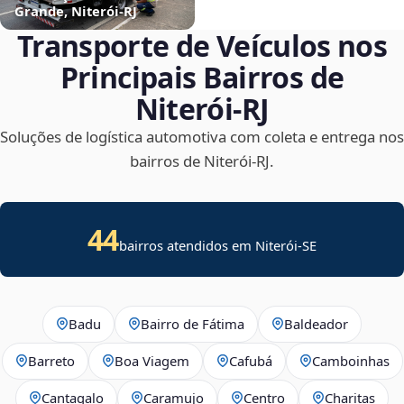
Grande, Niterói‑RJ
Transporte de Veículos nos
Principais Bairros de
Niterói‑RJ
Soluções de logística automotiva com coleta e entrega nos
bairros de Niterói‑RJ.
44
bairros atendidos em
Niterói
-
SE
Badu
Bairro de Fátima
Baldeador
Barreto
Boa Viagem
Cafubá
Camboinhas
Cantagalo
Caramujo
Centro
Charitas