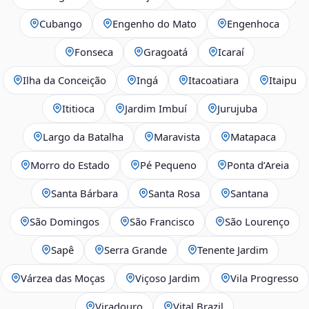
Cubango
Engenho do Mato
Engenhoca
Fonseca
Gragoatá
Icaraí
Ilha da Conceição
Ingá
Itacoatiara
Itaipu
Ititioca
Jardim Imbuí
Jurujuba
Largo da Batalha
Maravista
Matapaca
Morro do Estado
Pé Pequeno
Ponta d’Areia
Santa Bárbara
Santa Rosa
Santana
São Domingos
São Francisco
São Lourenço
Sapê
Serra Grande
Tenente Jardim
Várzea das Moças
Viçoso Jardim
Vila Progresso
Viradouro
Vital Brazil