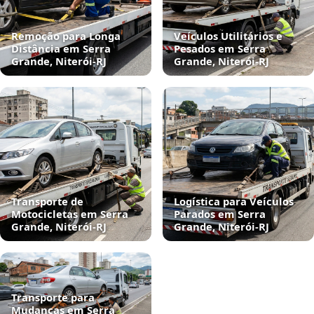
Remoção para Longa
Veículos Utilitários e
Distância em Serra
Pesados em Serra
Grande, Niterói‑RJ
Grande, Niterói‑RJ
Transporte de
Logística para Veículos
Motocicletas em Serra
Parados em Serra
Grande, Niterói‑RJ
Grande, Niterói‑RJ
Transporte para
Mudanças em Serra