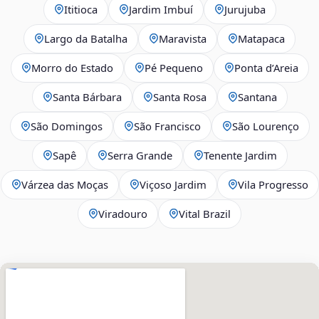
Ititioca
Jardim Imbuí
Jurujuba
Largo da Batalha
Maravista
Matapaca
Morro do Estado
Pé Pequeno
Ponta d’Areia
Santa Bárbara
Santa Rosa
Santana
São Domingos
São Francisco
São Lourenço
Sapê
Serra Grande
Tenente Jardim
Várzea das Moças
Viçoso Jardim
Vila Progresso
Viradouro
Vital Brazil