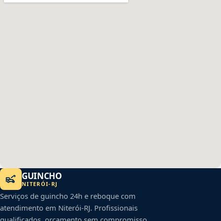
GUINCHO
NITERÓI
-
RJ
Serviços de guincho 24h e reboque com
atendimento em
Niterói
-
RJ
. Profissionais
qualificados, orçamento sem compromisso