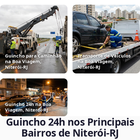
Guincho para Caminhão
Transporte de Veículos
na Boa Viagem,
na Boa Viagem,
Niterói‑RJ
Niterói‑RJ
Guincho 24h na Boa
Viagem, Niterói‑RJ
Guincho 24h nos Principais
Bairros de Niterói‑RJ