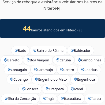
Serviço de reboque e assistência veicular nos bairros de
Niterói‑RJ.
44
bairros atendidos em
Niterói
-
SE
Badu
Bairro de Fátima
Baldeador
Barreto
Boa Viagem
Cafubá
Camboinhas
Cantagalo
Caramujo
Centro
Charitas
Cubango
Engenho do Mato
Engenhoca
Fonseca
Gragoatá
Icaraí
Ilha da Conceição
Ingá
Itacoatiara
Itaipu