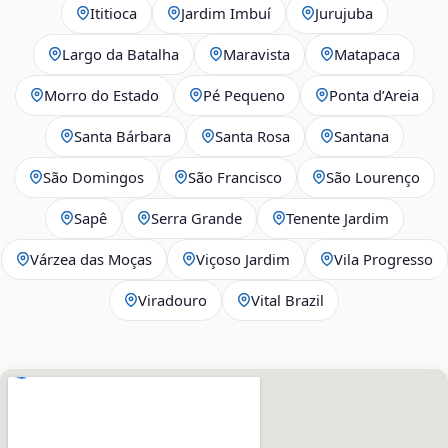
Ititioca
Jardim Imbuí
Jurujuba
Largo da Batalha
Maravista
Matapaca
Morro do Estado
Pé Pequeno
Ponta d’Areia
Santa Bárbara
Santa Rosa
Santana
São Domingos
São Francisco
São Lourenço
Sapê
Serra Grande
Tenente Jardim
Várzea das Moças
Viçoso Jardim
Vila Progresso
Viradouro
Vital Brazil