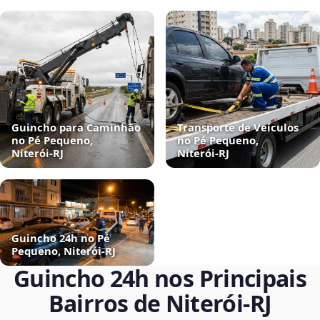
Guincho para Caminhão
Transporte de Veículos
no Pé Pequeno,
no Pé Pequeno,
Niterói‑RJ
Niterói‑RJ
Guincho 24h no Pé
Pequeno, Niterói‑RJ
Guincho 24h nos Principais
Bairros de Niterói‑RJ