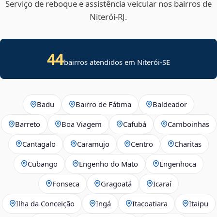
Serviço de reboque e assistência veicular nos bairros de
Niterói‑RJ.
44
bairros atendidos em
Niterói
-
SE
Badu
Bairro de Fátima
Baldeador
Barreto
Boa Viagem
Cafubá
Camboinhas
Cantagalo
Caramujo
Centro
Charitas
Cubango
Engenho do Mato
Engenhoca
Fonseca
Gragoatá
Icaraí
Ilha da Conceição
Ingá
Itacoatiara
Itaipu