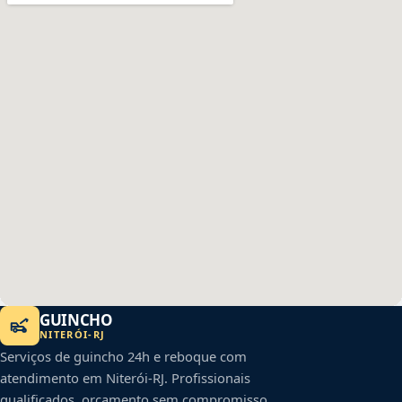
GUINCHO
NITERÓI
-
RJ
Serviços de guincho 24h e reboque com
atendimento em
Niterói
-
RJ
. Profissionais
qualificados, orçamento sem compromisso