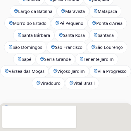
Largo da Batalha
Maravista
Matapaca
Morro do Estado
Pé Pequeno
Ponta d’Areia
Santa Bárbara
Santa Rosa
Santana
São Domingos
São Francisco
São Lourenço
Sapê
Serra Grande
Tenente Jardim
Várzea das Moças
Viçoso Jardim
Vila Progresso
Viradouro
Vital Brazil