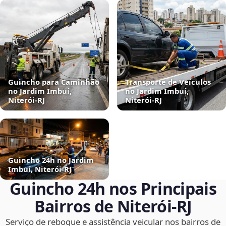
Guincho para Caminhão
Transporte de Veículos
no Jardim Imbuí,
no Jardim Imbuí,
Niterói‑RJ
Niterói‑RJ
Guincho 24h no Jardim
Imbuí, Niterói‑RJ
Guincho 24h nos Principais
Bairros de Niterói‑RJ
Serviço de reboque e assistência veicular nos bairros de