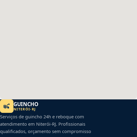
GUINCHO
NITERÓI
-
RJ
Serviços de guincho 24h e reboque com
atendimento em
Niterói
-
RJ
. Profissionais
qualificados, orçamento sem compromisso