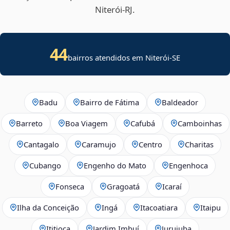
Niterói‑RJ.
44
bairros atendidos em
Niterói
-
SE
Badu
Bairro de Fátima
Baldeador
Barreto
Boa Viagem
Cafubá
Camboinhas
Cantagalo
Caramujo
Centro
Charitas
Cubango
Engenho do Mato
Engenhoca
Fonseca
Gragoatá
Icaraí
Ilha da Conceição
Ingá
Itacoatiara
Itaipu
Ititioca
Jardim Imbuí
Jurujuba