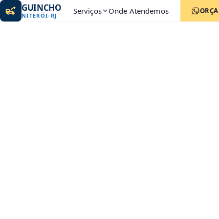
GUINCHO
Serviços
Onde Atendemos
ORÇ
NITERÓI
-
RJ