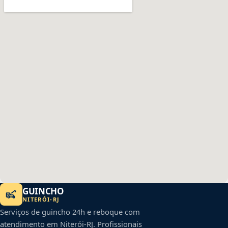
GUINCHO
NITERÓI
-
RJ
Serviços de guincho 24h e reboque com
atendimento em
Niterói
-
RJ
. Profissionais