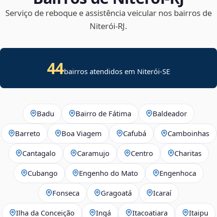
Serviço de reboque e assistência veicular nos bairros de
Niterói‑RJ.
44
bairros atendidos em
Niterói
-
SE
Badu
Bairro de Fátima
Baldeador
Barreto
Boa Viagem
Cafubá
Camboinhas
Cantagalo
Caramujo
Centro
Charitas
Cubango
Engenho do Mato
Engenhoca
Fonseca
Gragoatá
Icaraí
Ilha da Conceição
Ingá
Itacoatiara
Itaipu