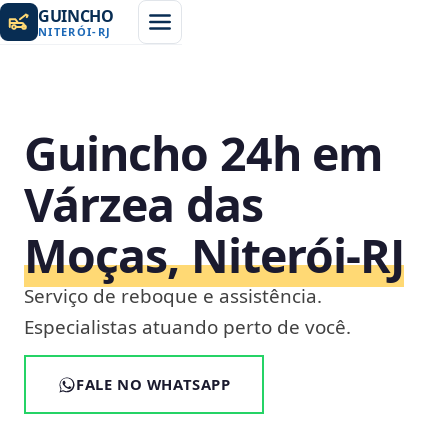
GUINCHO
NITERÓI
-
RJ
Guincho 24h em
Várzea das
Moças, Niterói‑RJ
Serviço de reboque e assistência.
Especialistas atuando perto de você.
FALE NO WHATSAPP