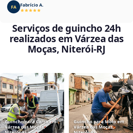
Fabrício A.
FA
Serviços de guincho 24h
realizados em Várzea das
Moças, Niterói‑RJ
Guincho para Carro em
Guincho para Moto em
Várzea das Moças,
Várzea das Moças,
Niterói‑RJ
Niterói‑RJ