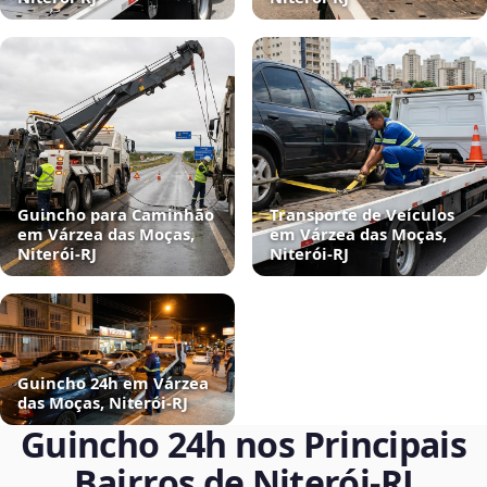
Guincho para Caminhão
Transporte de Veículos
em Várzea das Moças,
em Várzea das Moças,
Niterói‑RJ
Niterói‑RJ
Guincho 24h em Várzea
das Moças, Niterói‑RJ
Guincho 24h nos Principais
Bairros de Niterói‑RJ