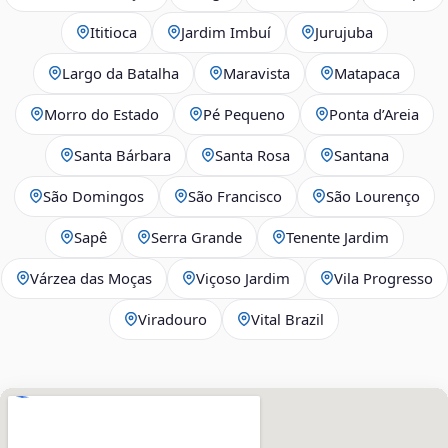
Ititioca
Jardim Imbuí
Jurujuba
Largo da Batalha
Maravista
Matapaca
Morro do Estado
Pé Pequeno
Ponta d’Areia
Santa Bárbara
Santa Rosa
Santana
São Domingos
São Francisco
São Lourenço
Sapê
Serra Grande
Tenente Jardim
Várzea das Moças
Viçoso Jardim
Vila Progresso
Viradouro
Vital Brazil